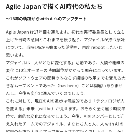
Agile Japanで描くAI時代の私たち
〜16年の軌跡からwith AIへのアップデート
Agile Japan は17年目を迎えます。初代の実行委員長として立ち
上げた当時の意図とこれまでを振り返り、アジャイルが持つ意味
について、当時1%から始まった活動を、再度 reboot したいと
思います。
アジャイルは「人がともに変化する」活動であり、人間や組織の
変化に10年オーダーの時間単位がかかって現在に至っています。
これがソフトウェアの開発のみならず組織の改革までを変える大
きなムーブメントであった（has been）ことは間違いありませ
んし、今後も変化は進んでいくのでしょう。
これに対して、現在のAIの進歩は脅威的であり「テクノロジが人
を変える」未来（will be）が見えます。おそらく全く違う時間単
位で、劇的な変化になるでしょう。今後、AIをメンバーとして迎
え入れたチームでのアジャイル、すなわち人と人、人 with AI の
協調の仕方も大きくアップデートされて行くでしょう。もしかし