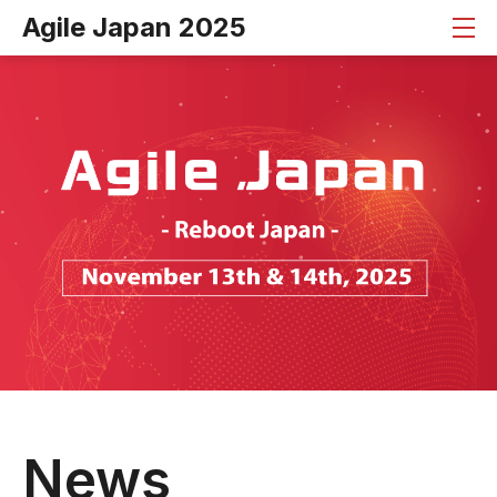
Agile Japan 2025
News
Timetable
Theme
Sponsors
About
Satellite
for Beginners
News